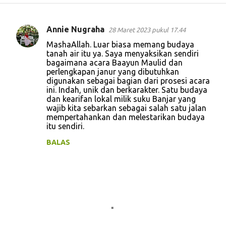
Annie Nugraha
28 Maret 2023 pukul 17.44
K
MashaAllah. Luar biasa memang budaya
o
tanah air itu ya. Saya menyaksikan sendiri
bagaimana acara Baayun Maulid dan
m
perlengkapan janur yang dibutuhkan
e
digunakan sebagai bagian dari prosesi acara
ini. Indah, unik dan berkarakter. Satu budaya
n
dan kearifan lokal milik suku Banjar yang
t
wajib kita sebarkan sebagai salah satu jalan
mempertahankan dan melestarikan budaya
a
itu sendiri.
r
BALAS