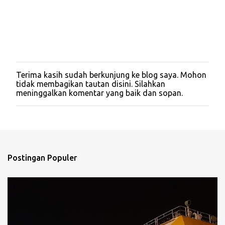
Terima kasih sudah berkunjung ke blog saya. Mohon
P
tidak membagikan tautan disini. Silahkan
o
meninggalkan komentar yang baik dan sopan.
s
t
i
n
g
K
o
Postingan Populer
m
e
n
t
a
r