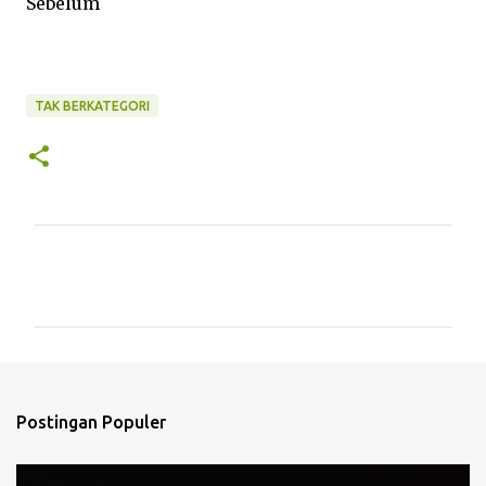
Sebelum
TAK BERKATEGORI
K
o
m
e
n
t
Postingan Populer
a
r