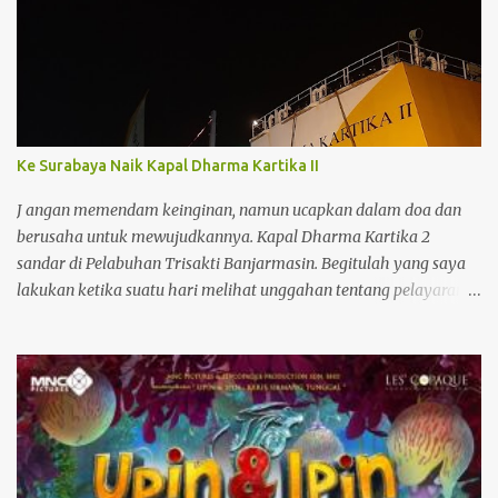
Ke Surabaya Naik Kapal Dharma Kartika II
J angan memendam keinginan, namun ucapkan dalam doa dan
berusaha untuk mewujudkannya. Kapal Dharma Kartika 2
sandar di Pelabuhan Trisakti Banjarmasin. Begitulah yang saya
lakukan ketika suatu hari melihat unggahan tentang pelayaran
kapal penumpang Dharma Kartika II. Kapal baru ini memiliki
interior yang bagus dan baru saja beroperasi melayani jalur
penyeberangan dari Surabaya ke Banjarmasin dan sebaliknya.
Melihat foto-foto yang cantik, saya berniat untuk menjadi salah
satu penumpangnya. Entah kapan. Keinginan yang tidak biasa
sebab belum pernah naik kapal besar seperti itu. Pengalaman
saya cuma naik kapal penyeberangan dari Batulicin ke Kotabaru