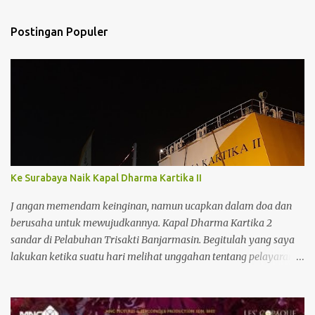
n
t
Postingan Populer
a
r
Ke Surabaya Naik Kapal Dharma Kartika II
J angan memendam keinginan, namun ucapkan dalam doa dan
berusaha untuk mewujudkannya. Kapal Dharma Kartika 2
sandar di Pelabuhan Trisakti Banjarmasin. Begitulah yang saya
lakukan ketika suatu hari melihat unggahan tentang pelayaran
kapal penumpang Dharma Kartika II. Kapal baru ini memiliki
interior yang bagus dan baru saja beroperasi melayani jalur
penyeberangan dari Surabaya ke Banjarmasin dan sebaliknya.