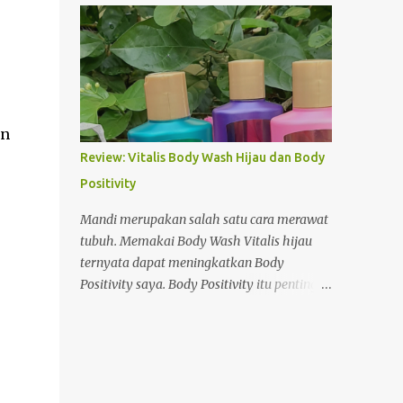
jam. Jeri? Tidak. Saya malah penasaran dan
anak-anak. Yup, kami mau nonton film
berdoa agar suatu saat bisa naik kapal
anak-anak, tepatnya Upin Ipin, Keris
penyeberangan ini. Doa itu terwujud.
Siamang Tunggal. Setelah 20 menit
Hampir melupakan keinginan karena
menunggu, akhirnya pintu studio 6 dibuka.
pekerjaan dan rasanya tidak mungkin
Kami masuk ke dalam bersama pengunjung
beper...
lain. Beberapa saat kemudian, lampu mulai
an
redup dan beberapa potongan film mulai
Review: Vitalis Body Wash Hijau dan Body
diputar. Yes, filmnya sudah mau main. Keris
Positivity
Milik Tok Dalang Benarkan, tidak berapa
lama film buatan Les Copaque dimulai. Di
Mandi merupakan salah satu cara merawat
awali oleh Upin dan Ipin yang tengah
tubuh. Memakai Body Wash Vitalis hijau
mencari Tok Dalang. Keduanya tidak
ternyata dapat meningkatkan Body
mendapati Tok Dalang di halaman rumah.
Positivity saya. Body Positivity itu penting
Pintu rumah pun tertutup rapat. Upin dan
Semenjak pemerintah mengeluarkan
Ipin lantas menuju ke bagian gudang. Benar
himbauan untuk berdiam di rumah, saya
saja, Tok Dalang terlihat sedang
dan keluarga sepakat mengurangi aktivitas
membersihkan gudang. Melihat
di luar rumah. Kesempatan ini saya
kedatangan si kembar, Atok langsung
manfaatkan untuk membaca, tentunya