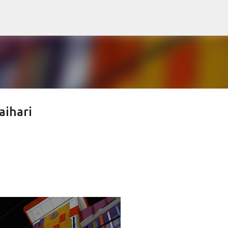
Langsung ke konten utama
aihari