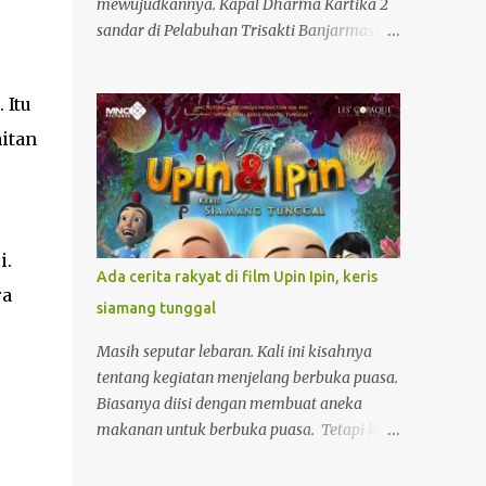
mewujudkannya. Kapal Dharma Kartika 2
sandar di Pelabuhan Trisakti Banjarmasin.
Begitulah yang saya lakukan ketika suatu
hari melihat unggahan tentang pelayaran
 Itu
kapal penumpang Dharma Kartika II. Kapal
baru ini memiliki interior yang bagus dan
aitan
baru saja beroperasi melayani jalur
penyeberangan dari Surabaya ke
Banjarmasin dan sebaliknya. Melihat foto-
foto yang cantik, saya berniat untuk
i.
menjadi salah satu penumpangnya. Entah
Ada cerita rakyat di film Upin Ipin, keris
kapan. Keinginan yang tidak biasa sebab
ra
siamang tunggal
belum pernah naik kapal besar seperti itu.
Pengalaman saya cuma naik kapal
Masih seputar lebaran. Kali ini kisahnya
penyeberangan dari Batulicin ke Kotabaru
tentang kegiatan menjelang berbuka puasa.
di Kalimantan Selatan. Lama tempuh
Biasanya diisi dengan membuat aneka
penyeberangan hanya 1 jam. Berbeda sekali
makanan untuk berbuka puasa. Tetapi kali
dengan lama penyeberangan dari
ini agak berbeda. Tinggalkan dulu dapur,
Banjarmasin ke Surabaya yang lebih dari 15
mari menuju gedung bioskop bersama