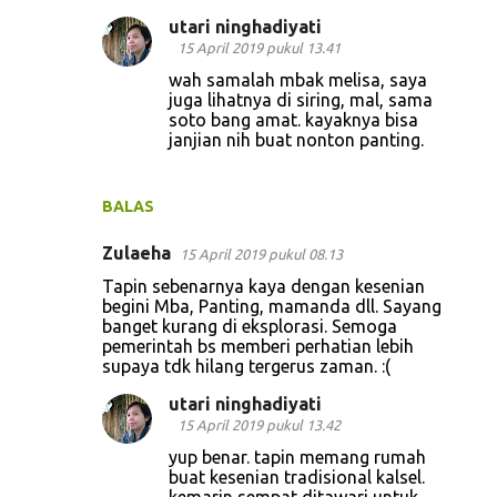
utari ninghadiyati
15 April 2019 pukul 13.41
wah samalah mbak melisa, saya
juga lihatnya di siring, mal, sama
soto bang amat. kayaknya bisa
janjian nih buat nonton panting.
BALAS
Zulaeha
15 April 2019 pukul 08.13
Tapin sebenarnya kaya dengan kesenian
begini Mba, Panting, mamanda dll. Sayang
banget kurang di eksplorasi. Semoga
pemerintah bs memberi perhatian lebih
supaya tdk hilang tergerus zaman. :(
utari ninghadiyati
15 April 2019 pukul 13.42
yup benar. tapin memang rumah
buat kesenian tradisional kalsel.