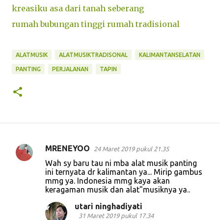
kreasiku asa dari tanah seberang
rumah bubungan tinggi rumah tradisional
ALATMUSIK
ALATMUSIKTRADISONAL
KALIMANTANSELATAN
PANTING
PERJALANAN
TAPIN
MRENEYOO
24 Maret 2019 pukul 21.35
K
Wah sy baru tau ni mba alat musik panting
o
ini ternyata dr kalimantan ya... Mirip gambus
mmg ya. Indonesia mmg kaya akan
m
keragaman musik dan alat"musiknya ya..
e
utari ninghadiyati
n
31 Maret 2019 pukul 17.34