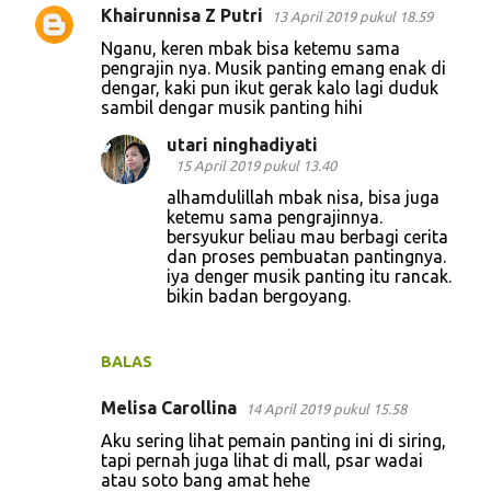
Khairunnisa Z Putri
13 April 2019 pukul 18.59
Nganu, keren mbak bisa ketemu sama
pengrajin nya. Musik panting emang enak di
dengar, kaki pun ikut gerak kalo lagi duduk
sambil dengar musik panting hihi
utari ninghadiyati
15 April 2019 pukul 13.40
alhamdulillah mbak nisa, bisa juga
ketemu sama pengrajinnya.
bersyukur beliau mau berbagi cerita
dan proses pembuatan pantingnya.
iya denger musik panting itu rancak.
bikin badan bergoyang.
BALAS
Melisa Carollina
14 April 2019 pukul 15.58
Aku sering lihat pemain panting ini di siring,
tapi pernah juga lihat di mall, psar wadai
atau soto bang amat hehe