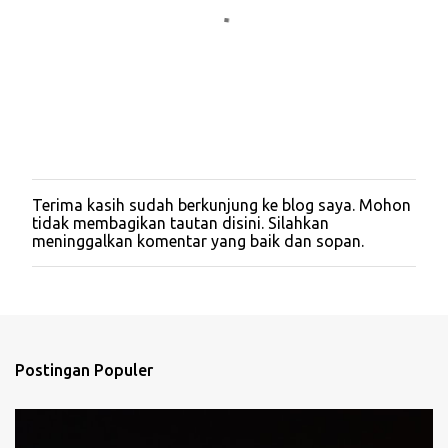
Terima kasih sudah berkunjung ke blog saya. Mohon
P
tidak membagikan tautan disini. Silahkan
o
meninggalkan komentar yang baik dan sopan.
s
t
i
n
g
K
o
Postingan Populer
m
e
n
t
a