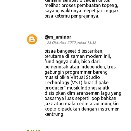
kemarin sempat ditawari untuk
melihat proses pembuatan topeng,
sayang waktunya mepet jadi nggak
bisa ketemu pengrajinnya.
@m_aminor
28 Oktober 2020 pukul 13.32
bisaa bangeeet dilestarikan,
terutama di zaman modern inii,
fundingnya dulu, bisa dari
pemerintah atau independen, trus
gabungin programmer bareng
musisi bikin Virtual Studio
Technology (VST) buat dipake
producer" musik Indonesia utk
disisipkan dlm aransemen lagu yang
pasarnya luas seperti: pop bahkan
jazz atau malah edm atau mungkin
koplo dipadukan dengan instrumen
kentrung