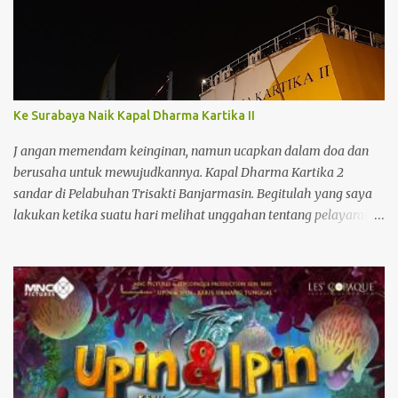
r
Ke Surabaya Naik Kapal Dharma Kartika II
J angan memendam keinginan, namun ucapkan dalam doa dan
berusaha untuk mewujudkannya. Kapal Dharma Kartika 2
sandar di Pelabuhan Trisakti Banjarmasin. Begitulah yang saya
lakukan ketika suatu hari melihat unggahan tentang pelayaran
kapal penumpang Dharma Kartika II. Kapal baru ini memiliki
interior yang bagus dan baru saja beroperasi melayani jalur
penyeberangan dari Surabaya ke Banjarmasin dan sebaliknya.
Melihat foto-foto yang cantik, saya berniat untuk menjadi salah
satu penumpangnya. Entah kapan. Keinginan yang tidak biasa
sebab belum pernah naik kapal besar seperti itu. Pengalaman
saya cuma naik kapal penyeberangan dari Batulicin ke Kotabaru
di Kalimantan Selatan. Lama tempuh penyeberangan hanya 1