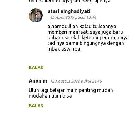
deh bs ketemu lgsg sm pengrajinnya..
utari ninghadiyati
15 April 2019 pukul 13.44
alhamdulillah kalau tulisannya
memberi manfaat. saya juga baru
paham setelah ketemu pengrajinnya.
tadinya sama bingungnya dengan
mbak aswinda.
BALAS
Anonim
12 Agustus 2022 pukul 21.46
Ulun lagi belajar main panting mudah
mudahan ulun bisa
BALAS