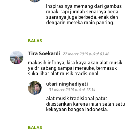
t
Inspirasinya memang dari gambus
a
mbak. tapi jumlah senarnya beda.
suaranya juga berbeda. enak deh
r
dengarin mereka main panting.
BALAS
Tira Soekardi
27 Maret 2019 pukul 03.48
makasih infonya, kita kaya akan alat musik
ya dr sabang sampai merauke, termasuk
suka lihat alat musik tradisional
utari ninghadiyati
31 Maret 2019 pukul 17.34
alat musik tradisional patut
dilestarikan karena inilah salah satu
kekayaan bangsa Indonesia.
BALAS