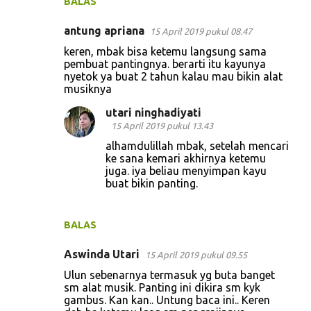
BALAS
antung apriana
15 April 2019 pukul 08.47
keren, mbak bisa ketemu langsung sama
pembuat pantingnya. berarti itu kayunya
nyetok ya buat 2 tahun kalau mau bikin alat
musiknya
utari ninghadiyati
15 April 2019 pukul 13.43
alhamdulillah mbak, setelah mencari
ke sana kemari akhirnya ketemu
juga. iya beliau menyimpan kayu
buat bikin panting.
BALAS
Aswinda Utari
15 April 2019 pukul 09.55
Ulun sebenarnya termasuk yg buta banget
sm alat musik. Panting ini dikira sm kyk
gambus. Kan kan.. Untung baca ini.. Keren