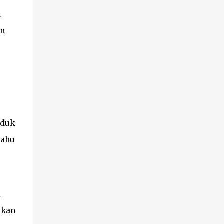
a
en
uduk
tahu
u
akan