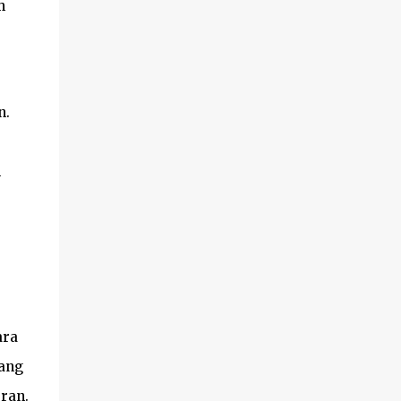
m
n.
n
ara
iang
ran.