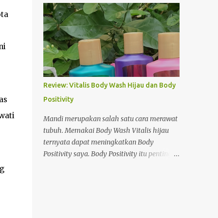
jam. Jeri? Tidak. Saya malah penasaran dan
anak-anak. Yup, kami mau nonton film
ota
berdoa agar suatu saat bisa naik kapal
anak-anak, tepatnya Upin Ipin, Keris
penyeberangan ini. Doa itu terwujud.
Siamang Tunggal. Setelah 20 menit
Hampir melupakan keinginan karena
menunggu, akhirnya pintu studio 6 dibuka.
ni
pekerjaan dan rasanya tidak mungkin
Kami masuk ke dalam bersama pengunjung
beper...
lain. Beberapa saat kemudian, lampu mulai
redup dan beberapa potongan film mulai
Review: Vitalis Body Wash Hijau dan Body
diputar. Yes, filmnya sudah mau main. Keris
as
Positivity
Milik Tok Dalang Benarkan, tidak berapa
lama film buatan Les Copaque dimulai. Di
wati
Mandi merupakan salah satu cara merawat
awali oleh Upin dan Ipin yang tengah
tubuh. Memakai Body Wash Vitalis hijau
mencari Tok Dalang. Keduanya tidak
ternyata dapat meningkatkan Body
mendapati Tok Dalang di halaman rumah.
Positivity saya. Body Positivity itu penting
Pintu rumah pun tertutup rapat. Upin dan
Semenjak pemerintah mengeluarkan
g
Ipin lantas menuju ke bagian gudang. Benar
himbauan untuk berdiam di rumah, saya
saja, Tok Dalang terlihat sedang
dan keluarga sepakat mengurangi aktivitas
membersihkan gudang. Melihat
di luar rumah. Kesempatan ini saya
kedatangan si kembar, Atok langsung
manfaatkan untuk membaca, tentunya