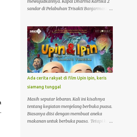
mewujudkannya. Kapal Dharma Kartika 2
sandar di Pelabuhan Trisakti Banjarmasin.
Begitulah yang saya lakukan ketika suatu
hari melihat unggahan tentang pelayaran
kapal penumpang Dharma Kartika II. Kapal
baru ini memiliki interior yang bagus dan
baru saja beroperasi melayani jalur
penyeberangan dari Surabaya ke
Banjarmasin dan sebaliknya. Melihat foto-
foto yang cantik, saya berniat untuk
menjadi salah satu penumpangnya. Entah
Ada cerita rakyat di film Upin Ipin, keris
kapan. Keinginan yang tidak biasa sebab
siamang tunggal
belum pernah naik kapal besar seperti itu.
Pengalaman saya cuma naik kapal
Masih seputar lebaran. Kali ini kisahnya
a
penyeberangan dari Batulicin ke Kotabaru
tentang kegiatan menjelang berbuka puasa.
di Kalimantan Selatan. Lama tempuh
-
Biasanya diisi dengan membuat aneka
penyeberangan hanya 1 jam. Berbeda sekali
makanan untuk berbuka puasa. Tetapi kali
dengan lama penyeberangan dari
ini agak berbeda. Tinggalkan dulu dapur,
Banjarmasin ke Surabaya yang lebih dari 15
mari menuju gedung bioskop bersama