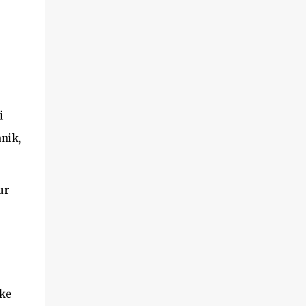
i
nik,
ur
 ke