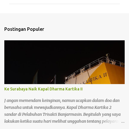
m
e
n
t
Postingan Populer
a
r
Ke Surabaya Naik Kapal Dharma Kartika II
J angan memendam keinginan, namun ucapkan dalam doa dan
berusaha untuk mewujudkannya. Kapal Dharma Kartika 2
sandar di Pelabuhan Trisakti Banjarmasin. Begitulah yang saya
lakukan ketika suatu hari melihat unggahan tentang pelayaran
kapal penumpang Dharma Kartika II. Kapal baru ini memiliki