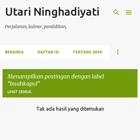
Utari Ninghadiyati
Langsung ke konten utama
Perjalanan, kuliner, pendidikan,
BERANDA
DAFTAR ISI
TENTANG SAYA
Menampilkan postingan dengan label
buahkapul
LIHAT SEMUA
Tak ada hasil yang ditemukan
P
o
s
t