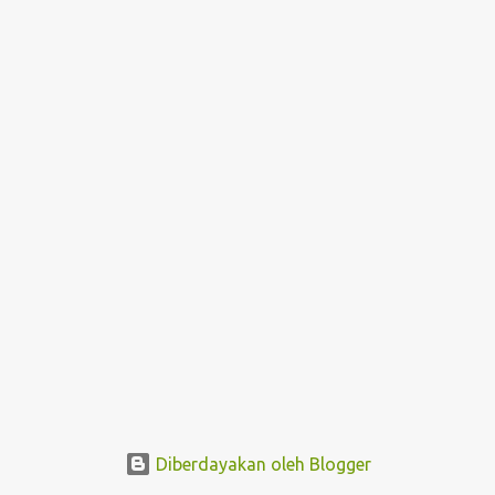
i
n
g
a
n
Diberdayakan oleh Blogger