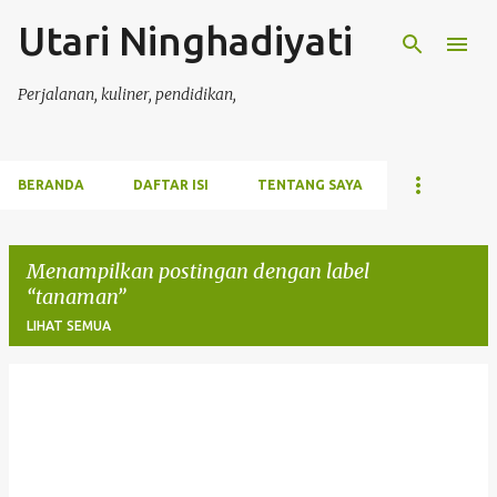
Utari Ninghadiyati
Langsung ke konten utama
Perjalanan, kuliner, pendidikan,
BERANDA
DAFTAR ISI
TENTANG SAYA
Menampilkan postingan dengan label
tanaman
LIHAT SEMUA
P
o
s
t