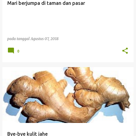
Mari berjumpa di taman dan pasar
i
n
g
a
pada tanggal
Agustus 07, 2018
n
0
Bye-bye kulit jahe