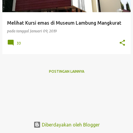
i
n
g
Melihat Kursi emas di Museum Lambung Mangkurat
a
pada tanggal
Januari 09, 2019
n
33
POSTINGAN LAINNYA
Diberdayakan oleh Blogger