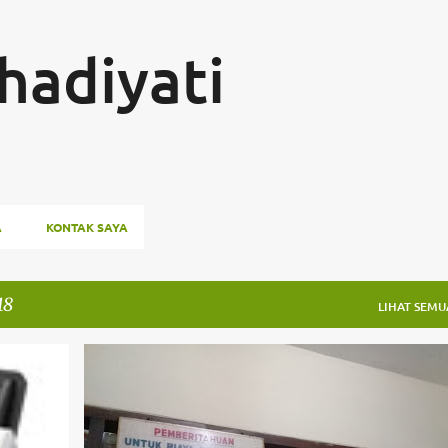
Langsung ke konten utama
hadiyati
A
KONTAK SAYA
18
LIHAT SEMU
+
CELOTEH
CIPETE
H.NAWI
INDONESIA
+
1