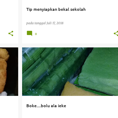
Tip menyiapkan bekal sekolah
pada tanggal
Juli 17, 2018
0
+
1
#BIKINSENDIRI
#BOLU
#BOLUKUKUS
+
11
Boke....bolu ala ieke