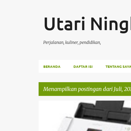
Utari Ning
Perjalanan, kuliner, pendidikan,
BERANDA
DAFTAR ISI
TENTANG SAY
Menampilkan postingan dari Juli, 20
P
CELOTEH
DATA
KERJA
MESINSCANNER
o
SCANNER
s