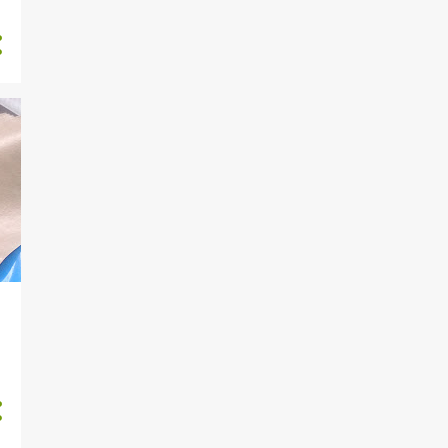
3
Juli 2024
2
Juni 2024
3
Mei 2024
2
April 2024
2
Februari 2024
3
Januari 2024
2
Desember 2023
4
November 2023
1
Oktober 2023
2
September 2023
1
Agustus 2023
1
Juni 2023
2