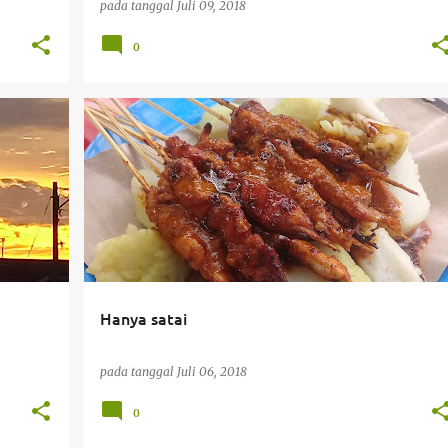
pada tanggal
Juli 09, 2018
0
+
7
#KULINERBANJAR #MAKANANBANJAR #KULINERANDIBANJAR #JAJAN #SARAPAN #MAKAN #FOOD #STREETFOOD #YUMMY #ENAK #INDONESIA #MASAKANINDONESIA #JAJANANINDONESIA #AYOKEBANJARBARU #BREAKFAST #DELICIOUS #CHICKENSAT
MAKAN
+
Hanya satai
pada tanggal
Juli 06, 2018
0