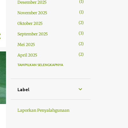
1
Desember 2025
1
November 2025
2
Oktober 2025
3
September 2025
2
Mei 2025
2
April 2025
TAMPILKAN SELENGKAPNYA
2
Februari 2025
1
Januari 2025
2
Desember 2024
Label
3
November 2024
1
Oktober 2024
Laporkan Penyalahgunaan
5
September 2024