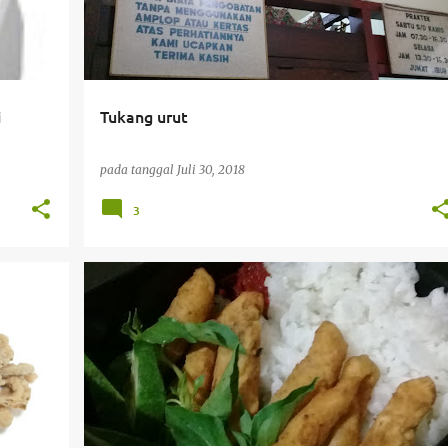
i
Tukang urut
pada tanggal
Juli 30, 2018
3
#CEMILAN #KERIPIK #KRIUK #UKM #BANJARBARU #UKMBANJARBARU #KERIPIKPARE #PARE
#AYOBAWABEKAL
#HARIKEDUASEKOLAH
#SEKOLAH
+
BEKALKU
BEKALSEKOLAH
MAKAN
TIP
+
YUMMY