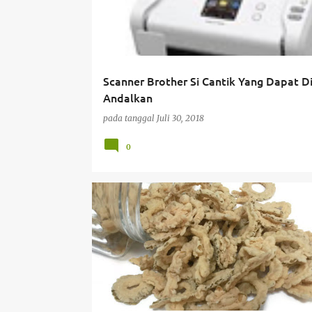
t
i
n
Scanner Brother Si Cantik Yang Dapat D
g
Andalkan
a
pada tanggal
Juli 30, 2018
n
0
CELOTEH