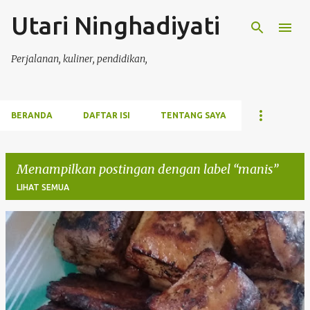
Utari Ninghadiyati
Langsung ke konten utama
Perjalanan, kuliner, pendidikan,
BERANDA
DAFTAR ISI
TENTANG SAYA
Menampilkan postingan dengan label
manis
LIHAT SEMUA
P
o
s
t