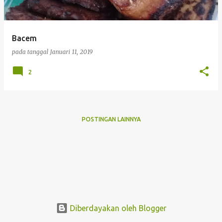
i
n
g
Bacem
a
pada tanggal
Januari 11, 2019
n
2
POSTINGAN LAINNYA
Diberdayakan oleh Blogger