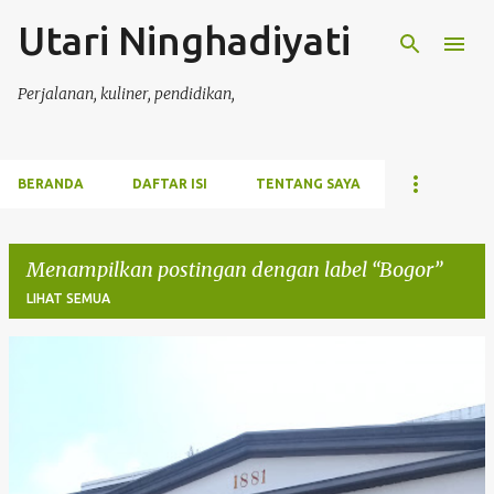
Utari Ninghadiyati
Langsung ke konten utama
Perjalanan, kuliner, pendidikan,
BERANDA
DAFTAR ISI
TENTANG SAYA
Menampilkan postingan dengan label
Bogor
LIHAT SEMUA
P
o
s
t