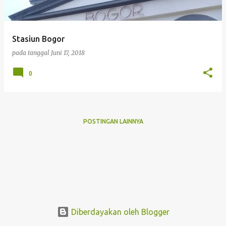
i
n
g
Stasiun Bogor
a
pada tanggal
Juni 17, 2018
n
0
POSTINGAN LAINNYA
Diberdayakan oleh Blogger