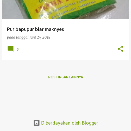
i
n
g
Pur bapupur biar maknyes
a
pada tanggal
Juni 24, 2018
n
0
POSTINGAN LAINNYA
Diberdayakan oleh Blogger