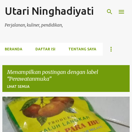
Utari Ninghadiyati
Langsung ke konten utama
Perjalanan, kuliner, pendidikan,
BERANDA
DAFTAR ISI
TENTANG SAYA
Menampilkan postingan dengan label
Perawatanmuka
LIHAT SEMUA
P
o
s
t