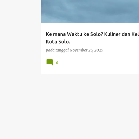
t
i
n
g
Ke mana Waktu ke Solo? Kuliner dan Keli
a
Kota Solo.
n
pada tanggal
November 25, 2025
0