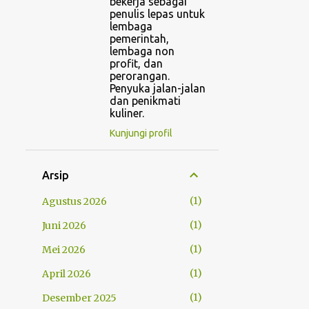
bekerja sebagai
penulis lepas untuk
lembaga
pemerintah,
lembaga non
profit, dan
perorangan.
Penyuka jalan-jalan
dan penikmati
kuliner.
Kunjungi profil
Arsip
1
Agustus 2026
1
Juni 2026
1
Mei 2026
1
April 2026
1
Desember 2025