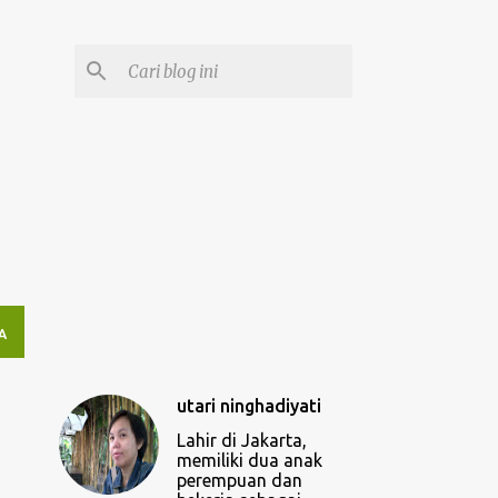
A
utari ninghadiyati
Lahir di Jakarta,
memiliki dua anak
perempuan dan