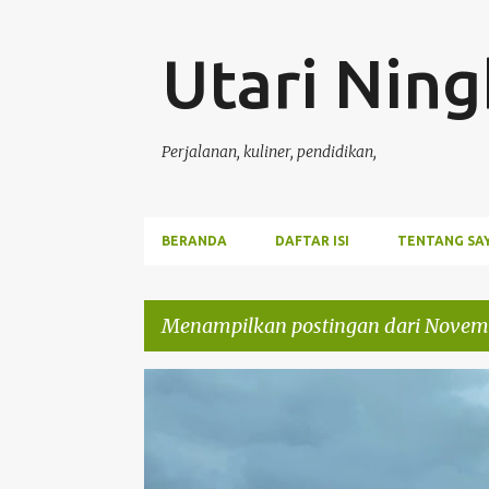
Utari Ning
Perjalanan, kuliner, pendidikan,
BERANDA
DAFTAR ISI
TENTANG SA
Menampilkan postingan dari Novemb
P
TRAVELLING
o
s