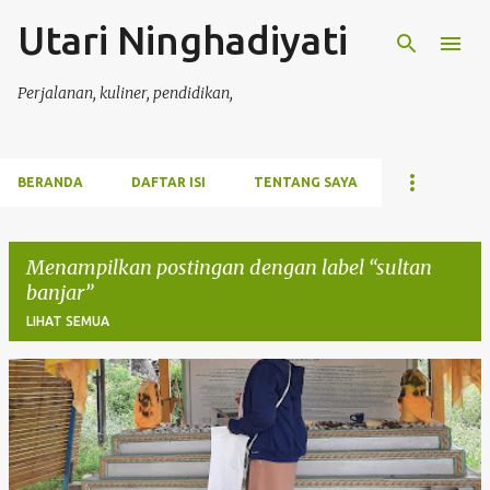
Utari Ninghadiyati
Langsung ke konten utama
Perjalanan, kuliner, pendidikan,
BERANDA
DAFTAR ISI
TENTANG SAYA
Menampilkan postingan dengan label
sultan
banjar
LIHAT SEMUA
P
o
s
t