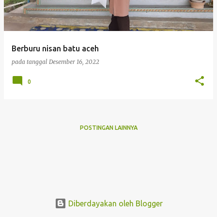
i
n
g
Berburu nisan batu aceh
a
pada tanggal
Desember 16, 2022
n
0
POSTINGAN LAINNYA
Diberdayakan oleh Blogger