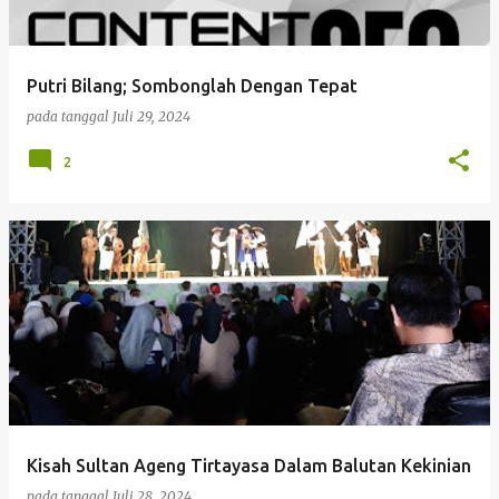
i
n
g
Putri Bilang; Sombonglah Dengan Tepat
a
pada tanggal
Juli 29, 2024
n
2
Kisah Sultan Ageng Tirtayasa Dalam Balutan Kekinian
pada tanggal
Juli 28, 2024