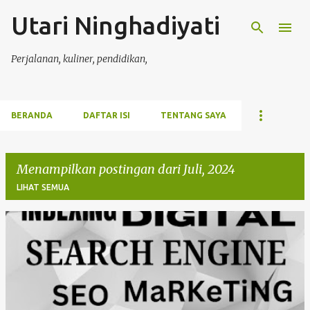
Utari Ninghadiyati
Langsung ke konten utama
Perjalanan, kuliner, pendidikan,
BERANDA
DAFTAR ISI
TENTANG SAYA
Menampilkan postingan dari Juli, 2024
LIHAT SEMUA
P
o
s
t