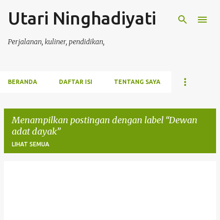
Utari Ninghadiyati
Langsung ke konten utama
Perjalanan, kuliner, pendidikan,
BERANDA
DAFTAR ISI
TENTANG SAYA
Menampilkan postingan dengan label
Dewan
adat dayak
LIHAT SEMUA
P
o
s
t