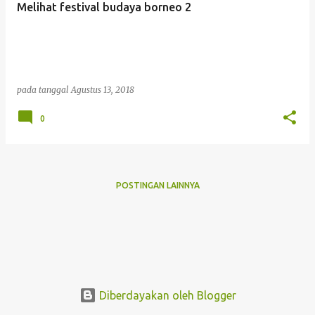
Melihat festival budaya borneo 2
i
n
g
a
pada tanggal
Agustus 13, 2018
n
0
POSTINGAN LAINNYA
Diberdayakan oleh Blogger