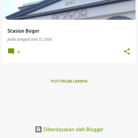
i
n
g
Stasiun Bogor
a
pada tanggal
Juni 17, 2018
n
0
POSTINGAN LAINNYA
Diberdayakan oleh Blogger