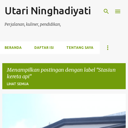
Utari Ninghadiyati
Langsung ke konten utama
Perjalanan, kuliner, pendidikan,
BERANDA
DAFTAR ISI
TENTANG SAYA
Menampilkan postingan dengan label
Stasiun
kereta api
LIHAT SEMUA
P
o
s
t