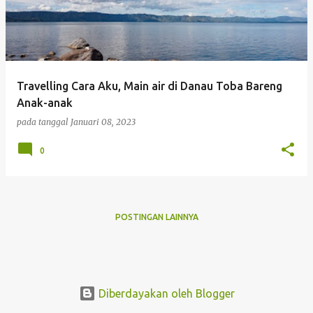
t
i
n
g
Travelling Cara Aku, Main air di Danau Toba Bareng
a
Anak-anak
n
pada tanggal
Januari 08, 2023
0
POSTINGAN LAINNYA
Diberdayakan oleh Blogger