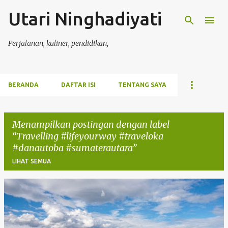
Utari Ninghadiyati
Langsung ke konten utama
Perjalanan, kuliner, pendidikan,
BERANDA
DAFTAR ISI
TENTANG SAYA
Menampilkan postingan dengan label
Travelling #lifeyourway #traveloka
#danautoba #sumaterautara
LIHAT SEMUA
P
o
s