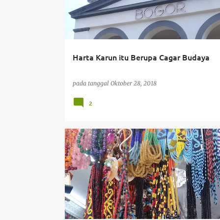
t
i
n
Harta Karun itu Berupa Cagar Budaya
g
a
pada tanggal
Oktober 28, 2018
n
2
PERJALANAN