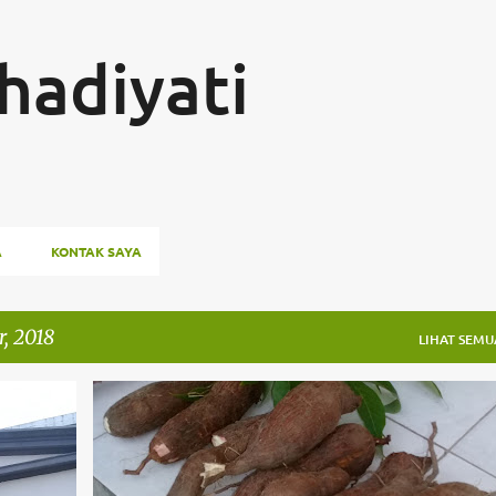
Langsung ke konten utama
hadiyati
A
KONTAK SAYA
, 2018
LIHAT SEMU
KULINER