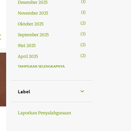
1
Desember 2025
1
November 2025
2
Oktober 2025
3
September 2025
2
Mei 2025
2
April 2025
TAMPILKAN SELENGKAPNYA
2
Februari 2025
1
Januari 2025
2
Desember 2024
Label
3
November 2024
1
Oktober 2024
Laporkan Penyalahgunaan
5
September 2024