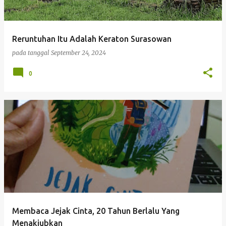
i
n
g
Reruntuhan Itu Adalah Keraton Surasowan
a
pada tanggal
September 24, 2024
n
0
Membaca Jejak Cinta, 20 Tahun Berlalu Yang
Menakjubkan