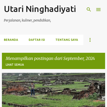
Utari Ninghadiyati
Langsung ke konten utama
Perjalanan, kuliner, pendidikan,
BERANDA
DAFTAR ISI
TENTANG SAYA
Menampilkan postingan dari September, 2024
LIHAT SEMUA
P
o
s
t