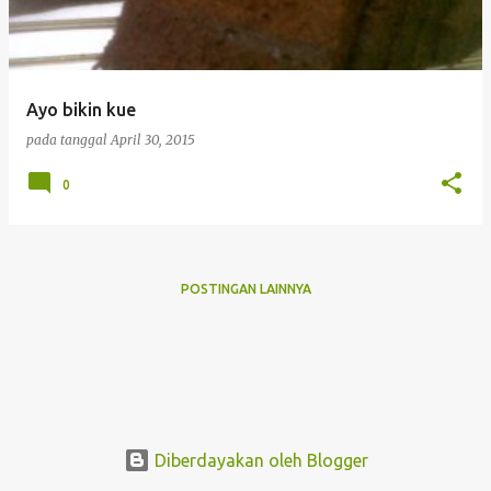
i
n
g
Ayo bikin kue
a
pada tanggal
April 30, 2015
n
0
POSTINGAN LAINNYA
Diberdayakan oleh Blogger