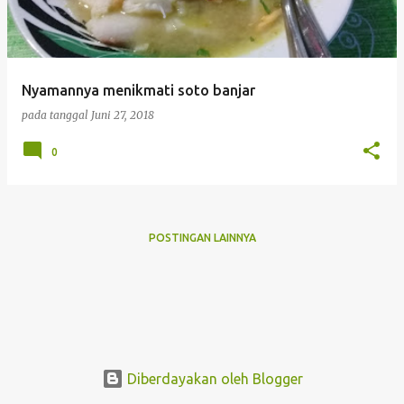
i
n
g
Nyamannya menikmati soto banjar
a
pada tanggal
Juni 27, 2018
n
0
POSTINGAN LAINNYA
Diberdayakan oleh Blogger