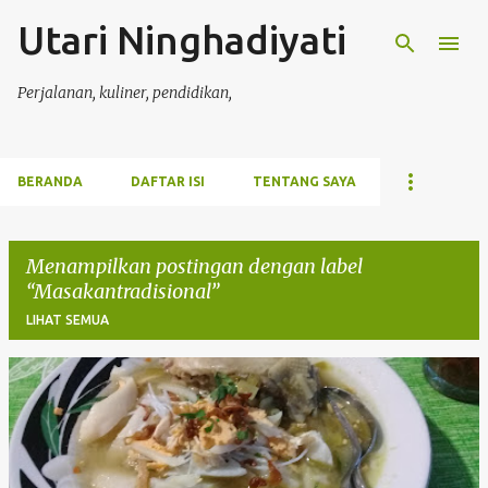
Utari Ninghadiyati
Langsung ke konten utama
Perjalanan, kuliner, pendidikan,
BERANDA
DAFTAR ISI
TENTANG SAYA
Menampilkan postingan dengan label
Masakantradisional
LIHAT SEMUA
P
o
s
t