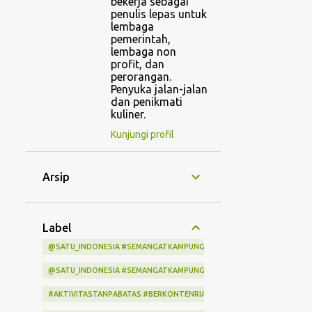
bekerja sebagai
penulis lepas untuk
lembaga
pemerintah,
lembaga non
profit, dan
perorangan.
Penyuka jalan-jalan
dan penikmati
kuliner.
Kunjungi profil
Arsip
Label
@SATU_INDONESIA #SEMANGATKAMPUNGINDONESIA #KITASATUINDON
@SATU_INDONESIA #SEMANGATKAMPUNGINDONESIA #KITASATUINDO
#AKTIVITASTANPABATAS #BERKONTENRIABERSAMAINDIHOME #LOMBA