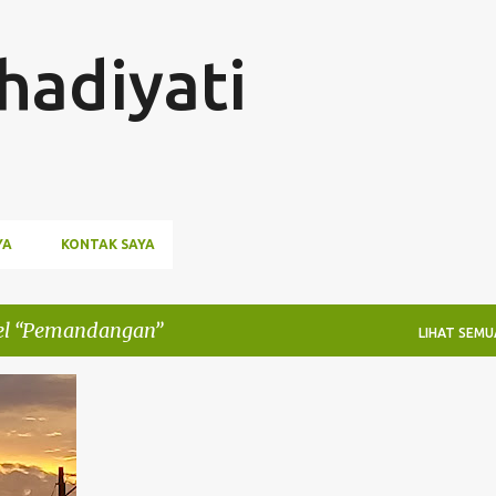
Langsung ke konten utama
hadiyati
YA
KONTAK SAYA
el
Pemandangan
LIHAT SEMU
+
7