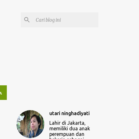
A
utari ninghadiyati
Lahir di Jakarta,
memiliki dua anak
perempuan dan