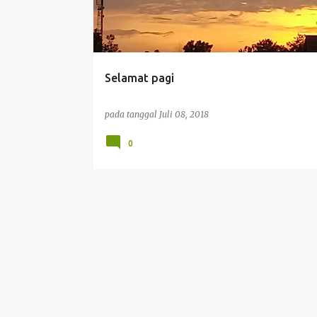
t
i
n
g
Selamat pagi
a
n
pada tanggal
Juli 08, 2018
0