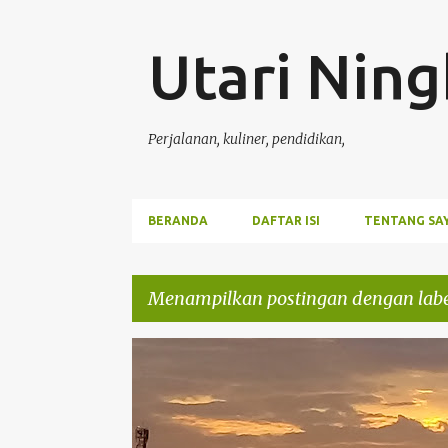
Utari Ning
Perjalanan, kuliner, pendidikan,
BERANDA
DAFTAR ISI
TENTANG SA
Menampilkan postingan dengan lab
P
#ALAMI
#INDAHNYAALAM
#LIFE
o
s