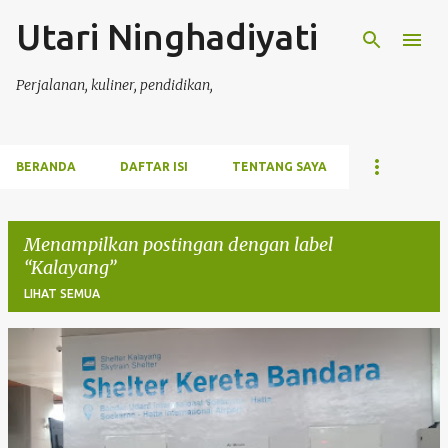
Utari Ninghadiyati
Langsung ke konten utama
Perjalanan, kuliner, pendidikan,
BERANDA
DAFTAR ISI
TENTANG SAYA
Menampilkan postingan dengan label
Kalayang
LIHAT SEMUA
P
o
s
t