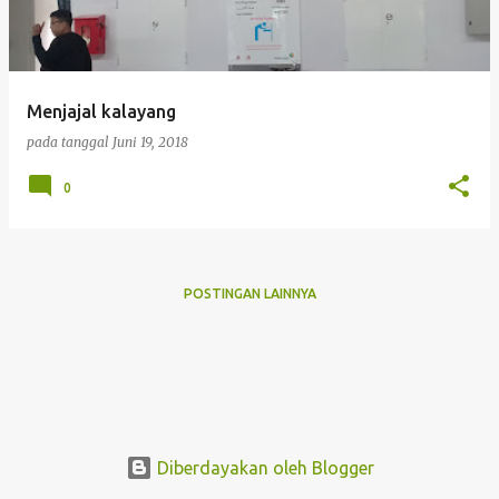
i
n
g
Menjajal kalayang
a
pada tanggal
Juni 19, 2018
n
0
POSTINGAN LAINNYA
Diberdayakan oleh Blogger