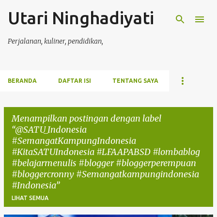
Utari Ninghadiyati
Langsung ke konten utama
Perjalanan, kuliner, pendidikan,
BERANDA
DAFTAR ISI
TENTANG SAYA
Menampilkan postingan dengan label
@SATU_Indonesia
#SemangatKampungIndonesia
#KitaSATUIndonesia #LFAAPABSD #lombablog
#belajarmenulis #blogger #bloggerperempuan
#bloggercronny #Semangatkampungindonesia
#Indonesia
LIHAT SEMUA