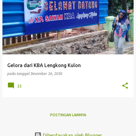
P
o
s
t
i
n
g
Gelora dari KBA Lengkong Kulon
a
pada tanggal
Desember 26, 2018
n
22
POSTINGAN LAINNYA
Diberdayakan oleh Blogger