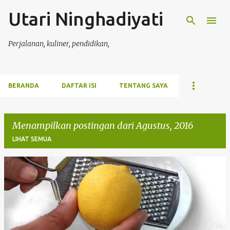
Utari Ninghadiyati
Langsung ke konten utama
Perjalanan, kuliner, pendidikan,
BERANDA
DAFTAR ISI
TENTANG SAYA
Menampilkan postingan dari Agustus, 2016
LIHAT SEMUA
P
o
s
t