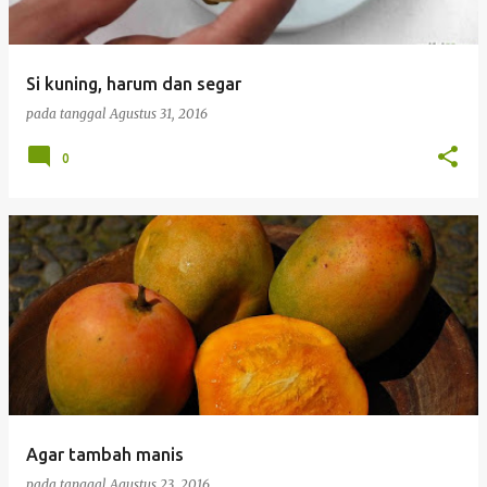
i
n
g
Si kuning, harum dan segar
a
pada tanggal
Agustus 31, 2016
n
0
Agar tambah manis
pada tanggal
Agustus 23, 2016