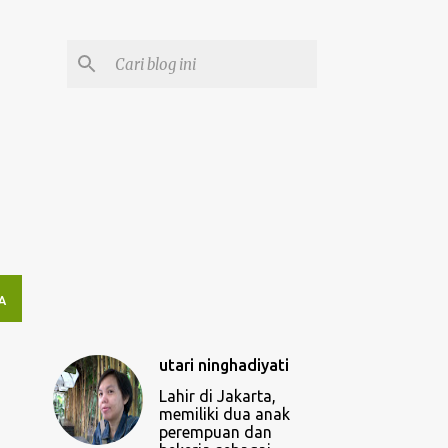
A
utari ninghadiyati
Lahir di Jakarta,
memiliki dua anak
perempuan dan