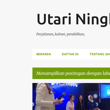
Utari Ning
Perjalanan, kuliner, pendidikan,
BERANDA
DAFTAR ISI
TENTANG SA
Menampilkan postingan dengan lab
P
NESTLE
TULISANKU
o
s