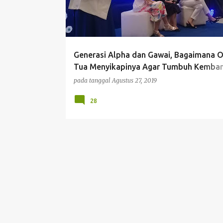
t
i
n
g
Generasi Alpha dan Gawai, Bagaimana 
a
Tua Menyikapinya Agar Tumbuh Kemba
n
Anak Optimal.
pada tanggal
Agustus 27, 2019
28