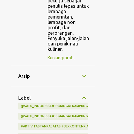
bekerja sebagai
penulis lepas untuk
lembaga
pemerintah,
lembaga non
profit, dan
perorangan.
Penyuka jalan-jalan
dan penikmati
kuliner.
Kunjungi profil
Arsip
Label
@SATU_INDONESIA #SEMANGATKAMPUNGINDONESIA #KITASATUINDON
@SATU_INDONESIA #SEMANGATKAMPUNGINDONESIA #KITASATUINDO
#AKTIVITASTANPABATAS #BERKONTENRIABERSAMAINDIHOME #LOMBA