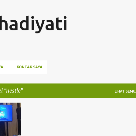
Langsung ke konten utama
hadiyati
YA
KONTAK SAYA
el
nestle
LIHAT SEMU