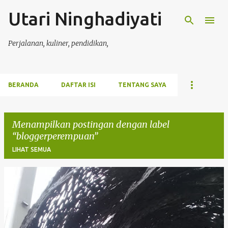
Utari Ninghadiyati
Langsung ke konten utama
Perjalanan, kuliner, pendidikan,
BERANDA
DAFTAR ISI
TENTANG SAYA
Menampilkan postingan dengan label
bloggerperempuan
LIHAT SEMUA
P
o
s
t