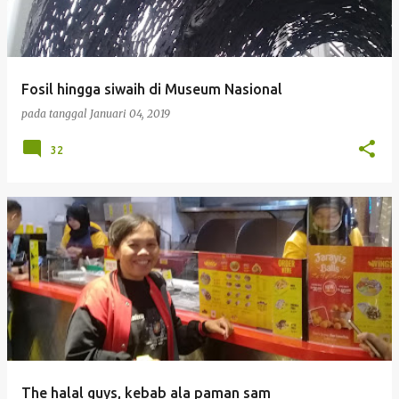
i
n
g
Fosil hingga siwaih di Museum Nasional
a
pada tanggal
Januari 04, 2019
n
32
The halal guys, kebab ala paman sam