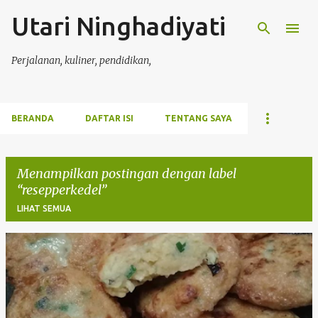
Utari Ninghadiyati
Langsung ke konten utama
Perjalanan, kuliner, pendidikan,
BERANDA
DAFTAR ISI
TENTANG SAYA
Menampilkan postingan dengan label
resepperkedel
LIHAT SEMUA
P
o
s
t