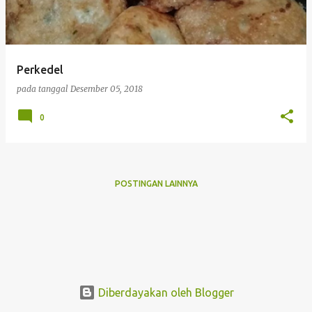
i
n
g
Perkedel
a
pada tanggal
Desember 05, 2018
n
0
POSTINGAN LAINNYA
Diberdayakan oleh Blogger