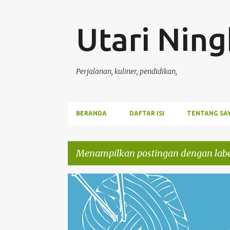
Utari Ning
Perjalanan, kuliner, pendidikan,
BERANDA
DAFTAR ISI
TENTANG SA
Menampilkan postingan dengan lab
P
EKONOMI
EKONOMIKREATIF
REVIEW
UMKM
o
s