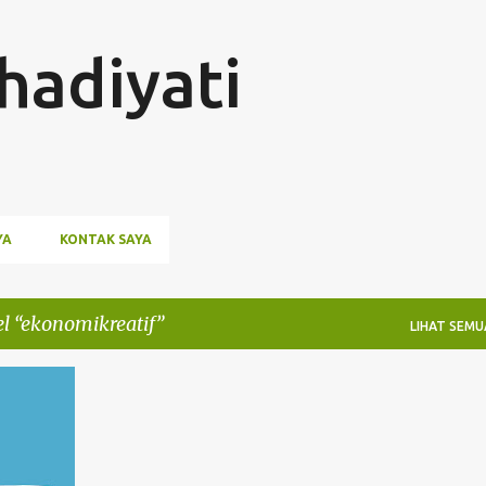
Langsung ke konten utama
hadiyati
YA
KONTAK SAYA
el
ekonomikreatif
LIHAT SEMU