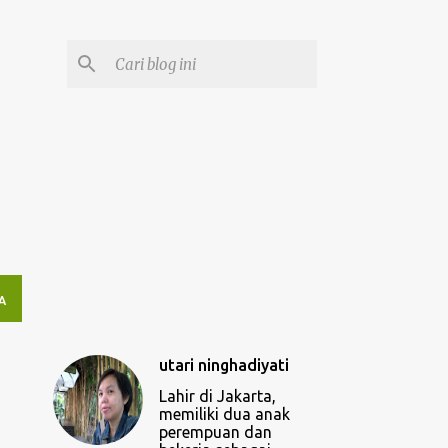
A
utari ninghadiyati
Lahir di Jakarta,
memiliki dua anak
perempuan dan