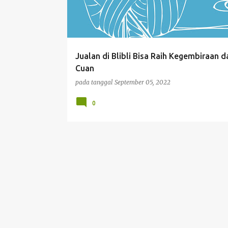
t
i
n
g
Jualan di Blibli Bisa Raih Kegembiraan d
a
Cuan
n
pada tanggal
September 05, 2022
0