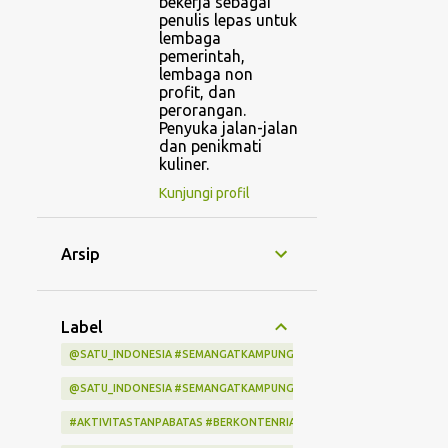
bekerja sebagai
penulis lepas untuk
lembaga
pemerintah,
lembaga non
profit, dan
perorangan.
Penyuka jalan-jalan
dan penikmati
kuliner.
Kunjungi profil
Arsip
Label
@SATU_INDONESIA #SEMANGATKAMPUNGINDONESIA #KITASATUINDON
@SATU_INDONESIA #SEMANGATKAMPUNGINDONESIA #KITASATUINDO
#AKTIVITASTANPABATAS #BERKONTENRIABERSAMAINDIHOME #LOMBA