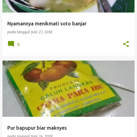
i
n
g
Nyamannya menikmati soto banjar
a
pada tanggal
Juni 27, 2018
n
0
Pur bapupur biar maknyes
pada tanggal
Juni 24, 2018