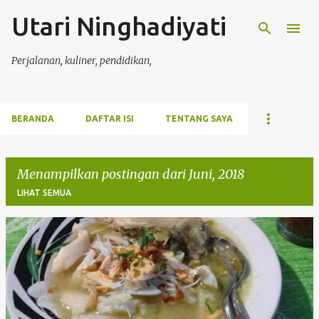
Utari Ninghadiyati
Langsung ke konten utama
Perjalanan, kuliner, pendidikan,
BERANDA
DAFTAR ISI
TENTANG SAYA
Menampilkan postingan dari Juni, 2018
LIHAT SEMUA
P
o
s
t