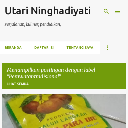
Utari Ninghadiyati
Langsung ke konten utama
Perjalanan, kuliner, pendidikan,
BERANDA
DAFTAR ISI
TENTANG SAYA
Menampilkan postingan dengan label
Perawatantradisional
LIHAT SEMUA
P
o
s
t