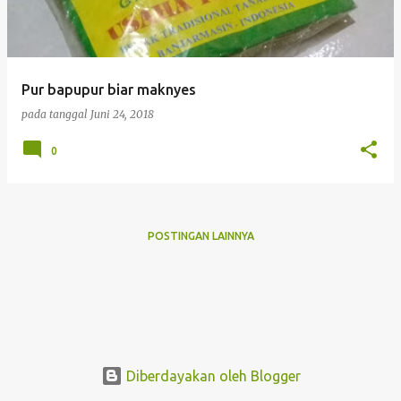
i
n
g
Pur bapupur biar maknyes
a
pada tanggal
Juni 24, 2018
n
0
POSTINGAN LAINNYA
Diberdayakan oleh Blogger