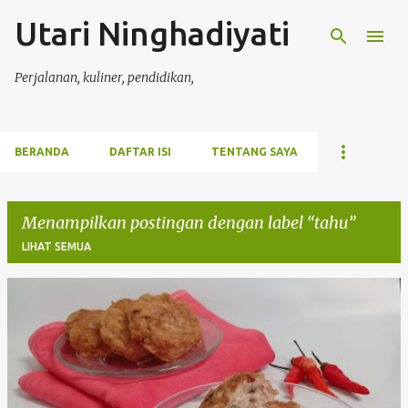
Utari Ninghadiyati
Langsung ke konten utama
Perjalanan, kuliner, pendidikan,
BERANDA
DAFTAR ISI
TENTANG SAYA
Menampilkan postingan dengan label
tahu
LIHAT SEMUA
P
o
s
t