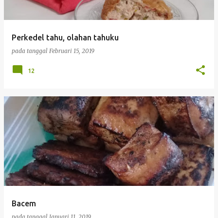
i
n
g
Perkedel tahu, olahan tahuku
a
pada tanggal
Februari 15, 2019
n
12
Bacem
pada tanggal
Januari 11, 2019