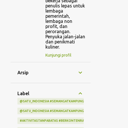
bekerja sebagai
penulis lepas untuk
lembaga
pemerintah,
lembaga non
profit, dan
perorangan.
Penyuka jalan-jalan
dan penikmati
kuliner.
Kunjungi profil
Arsip
Label
@SATU_INDONESIA #SEMANGATKAMPUNGINDONESIA #KITASATUINDON
@SATU_INDONESIA #SEMANGATKAMPUNGINDONESIA #KITASATUINDO
#AKTIVITASTANPABATAS #BERKONTENRIABERSAMAINDIHOME #LOMBA