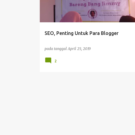
t
i
n
g
SEO, Penting Untuk Para Blogger
a
n
pada tanggal
April 25, 2019
2