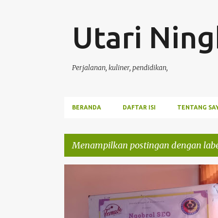
Utari Ning
Perjalanan, kuliner, pendidikan,
BERANDA
DAFTAR ISI
TENTANG SA
Menampilkan postingan dengan lab
P
BLOGGER
CERITA
SEO
o
s