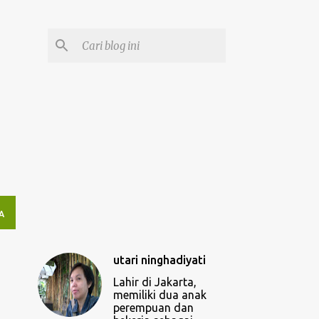
A
utari ninghadiyati
Lahir di Jakarta,
memiliki dua anak
perempuan dan