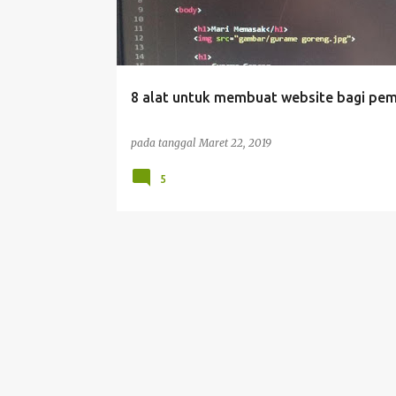
t
i
n
g
8 alat untuk membuat website bagi pe
a
n
pada tanggal
Maret 22, 2019
5