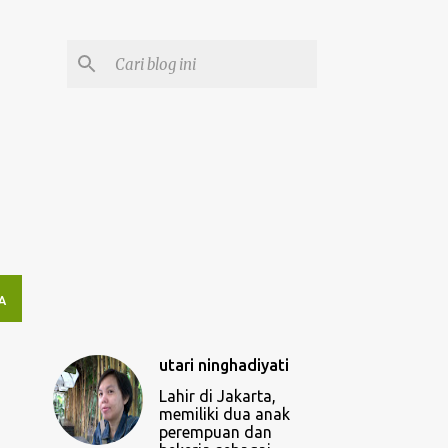
A
utari ninghadiyati
Lahir di Jakarta,
memiliki dua anak
perempuan dan