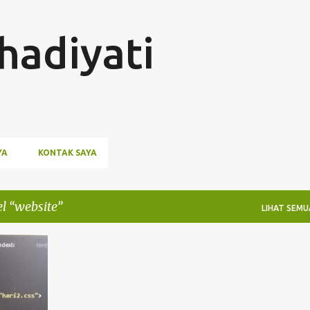
Langsung ke konten utama
hadiyati
YA
KONTAK SAYA
el
website
LIHAT SEMU
MUM
+