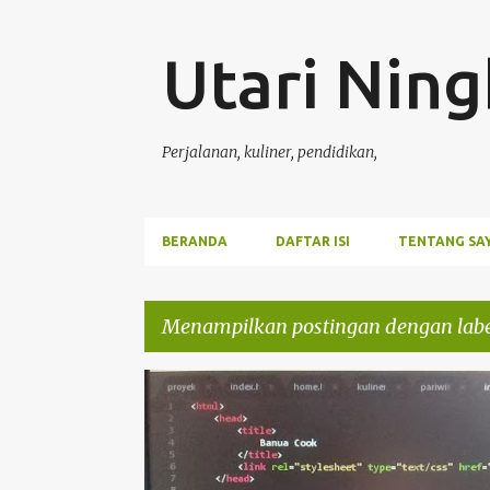
Utari Ning
Perjalanan, kuliner, pendidikan,
BERANDA
DAFTAR ISI
TENTANG SA
Menampilkan postingan dengan lab
P
BAHASAPROGRAM
BELAJAR
CERITA
CODING
o
WEBSITE
s