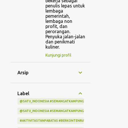
bekerja sebagai
penulis lepas untuk
lembaga
pemerintah,
lembaga non
profit, dan
perorangan.
Penyuka jalan-jalan
dan penikmati
kuliner.
Kunjungi profil
Arsip
Label
@SATU_INDONESIA #SEMANGATKAMPUNGINDONESIA #KITASATUINDON
@SATU_INDONESIA #SEMANGATKAMPUNGINDONESIA #KITASATUINDO
#AKTIVITASTANPABATAS #BERKONTENRIABERSAMAINDIHOME #LOMBA