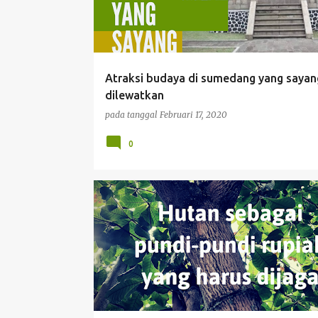
t
i
n
g
Atraksi budaya di sumedang yang sayan
a
dilewatkan
n
pada tanggal
Februari 17, 2020
0
KULINER