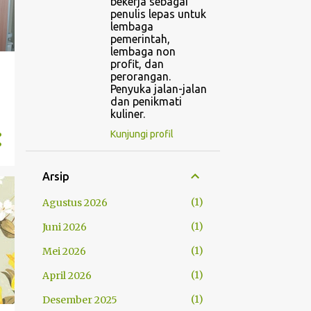
bekerja sebagai
penulis lepas untuk
lembaga
pemerintah,
lembaga non
profit, dan
perorangan.
Penyuka jalan-jalan
dan penikmati
kuliner.
Kunjungi profil
Arsip
1
Agustus 2026
1
Juni 2026
1
Mei 2026
1
April 2026
1
Desember 2025