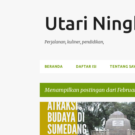
Utari Ning
Perjalanan, kuliner, pendidikan,
BERANDA
DAFTAR ISI
TENTANG SA
Menampilkan postingan dari Februar
P
LOMBABLOG
PERJALANAN
o
s