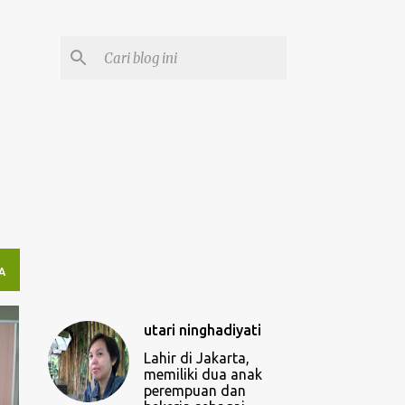
A
utari ninghadiyati
Lahir di Jakarta,
memiliki dua anak
perempuan dan