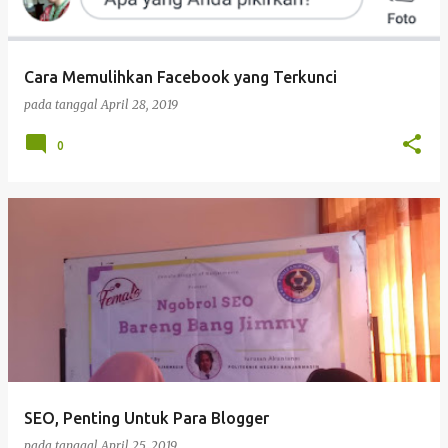
i
n
g
Cara Memulihkan Facebook yang Terkunci
a
pada tanggal
April 28, 2019
n
0
SEO, Penting Untuk Para Blogger
pada tanggal
April 25, 2019