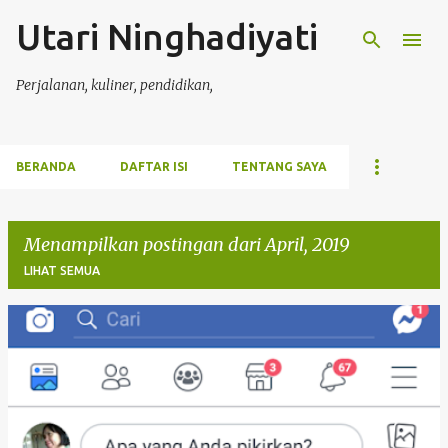
Utari Ninghadiyati
Langsung ke konten utama
Perjalanan, kuliner, pendidikan,
BERANDA
DAFTAR ISI
TENTANG SAYA
Menampilkan postingan dari April, 2019
LIHAT SEMUA
P
o
s
t