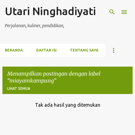
Utari Ninghadiyati
Langsung ke konten utama
Perjalanan, kuliner, pendidikan,
BERANDA
DAFTAR ISI
TENTANG SAYA
Menampilkan postingan dengan label
miayamkampung
LIHAT SEMUA
Tak ada hasil yang ditemukan
P
o
s
t