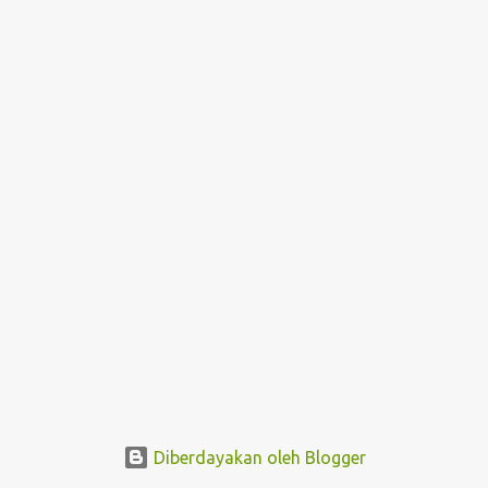
i
n
g
a
n
Diberdayakan oleh Blogger