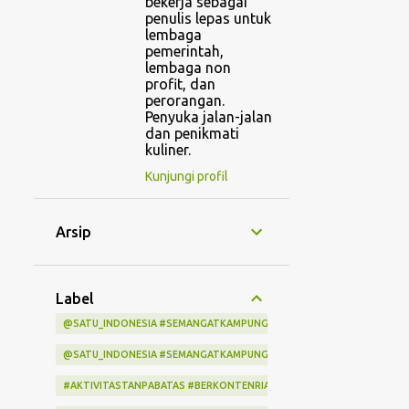
bekerja sebagai
penulis lepas untuk
lembaga
pemerintah,
lembaga non
profit, dan
perorangan.
Penyuka jalan-jalan
dan penikmati
kuliner.
Kunjungi profil
Arsip
Label
@SATU_INDONESIA #SEMANGATKAMPUNGINDONESIA #KITASATUINDON
@SATU_INDONESIA #SEMANGATKAMPUNGINDONESIA #KITASATUINDO
#AKTIVITASTANPABATAS #BERKONTENRIABERSAMAINDIHOME #LOMBA