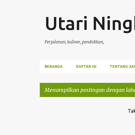
Utari Ning
Perjalanan, kuliner, pendidikan,
BERANDA
DAFTAR ISI
TENTANG SA
Menampilkan postingan dengan lab
P
Tak
o
s