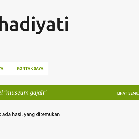
Langsung ke konten utama
hadiyati
YA
KONTAK SAYA
el
museum gajah
LIHAT SEMU
 ada hasil yang ditemukan