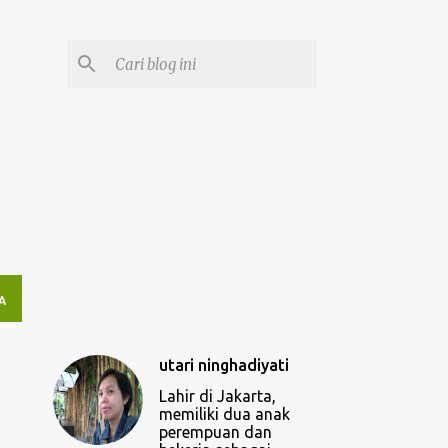
A
utari ninghadiyati
Lahir di Jakarta,
memiliki dua anak
perempuan dan