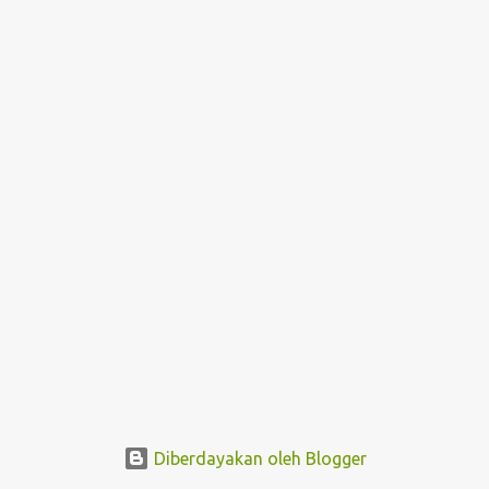
i
n
g
a
n
Diberdayakan oleh Blogger