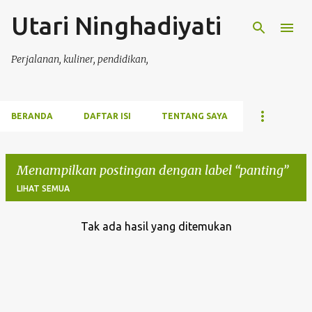
Utari Ninghadiyati
Langsung ke konten utama
Perjalanan, kuliner, pendidikan,
BERANDA
DAFTAR ISI
TENTANG SAYA
Menampilkan postingan dengan label
panting
LIHAT SEMUA
Tak ada hasil yang ditemukan
P
o
s
t