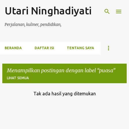
Utari Ninghadiyati
Langsung ke konten utama
Perjalanan, kuliner, pendidikan,
BERANDA
DAFTAR ISI
TENTANG SAYA
Menampilkan postingan dengan label
puasa
LIHAT SEMUA
Tak ada hasil yang ditemukan
P
o
s
t