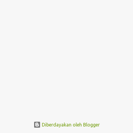
i
n
g
a
n
Diberdayakan oleh Blogger