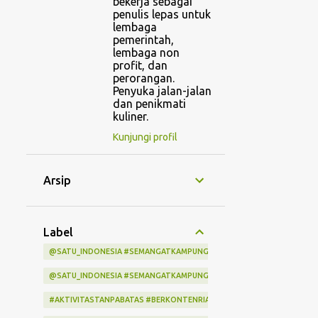
bekerja sebagai
penulis lepas untuk
lembaga
pemerintah,
lembaga non
profit, dan
perorangan.
Penyuka jalan-jalan
dan penikmati
kuliner.
Kunjungi profil
Arsip
Label
@SATU_INDONESIA #SEMANGATKAMPUNGINDONESIA #KITASATUINDON
@SATU_INDONESIA #SEMANGATKAMPUNGINDONESIA #KITASATUINDO
#AKTIVITASTANPABATAS #BERKONTENRIABERSAMAINDIHOME #LOMBA