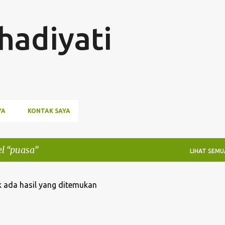
Langsung ke konten utama
hadiyati
YA
KONTAK SAYA
el
puasa
LIHAT SEMU
 ada hasil yang ditemukan