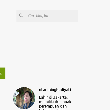
A
utari ninghadiyati
Lahir di Jakarta,
memiliki dua anak
perempuan dan