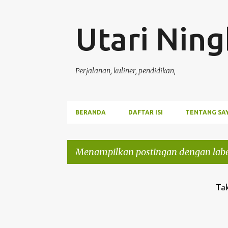
Utari Ning
Perjalanan, kuliner, pendidikan,
BERANDA
DAFTAR ISI
TENTANG SA
Menampilkan postingan dengan lab
P
Tak
o
s