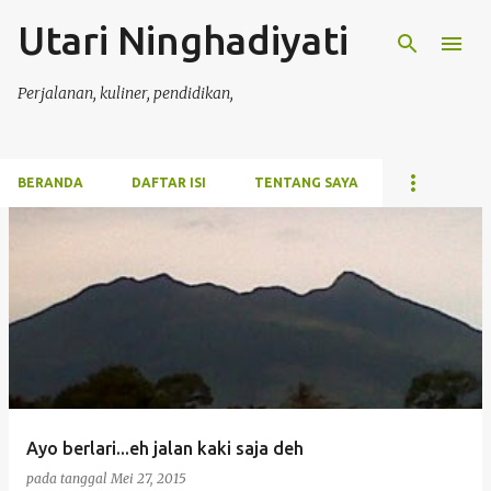
Utari Ninghadiyati
Langsung ke konten utama
Perjalanan, kuliner, pendidikan,
BERANDA
DAFTAR ISI
TENTANG SAYA
P
o
s
t
i
n
g
Ayo berlari...eh jalan kaki saja deh
a
pada tanggal
Mei 27, 2015
n